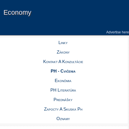
Economy
Economy
Advertise here
Linky
Zákony
Kontakt A Konzultácie
PH - Cvičenia
Ekonómia
PH Literatúra
Prednášky
Zapocty A Skuska Ph
Oznamy