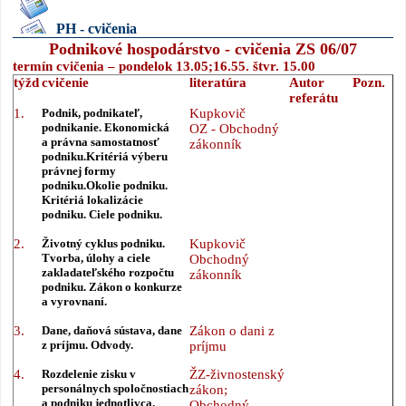
PH - cvičenia
Podnikové hospodárstvo - cvičenia ZS 06/07
termín cvičenia – pondelok 13.05;16.55. štvr. 15.00
týžd
cvičenie
literatúra
Autor
Pozn.
referátu
1.
Podnik, podnikateľ,
Kupkovič
podnikanie. Ekonomická
OZ - Obchodný
a právna samostatnosť
zákonník
podniku.Kritériá výberu
právnej formy
podniku.Okolie podniku.
Kritériá lokalizácie
podniku.
Ciele podniku.
2.
Životný cyklus podniku.
Kupkovič
Tvorba, úlohy a ciele
Obchodný
zakladateľského rozpočtu
zákonník
podniku. Zákon o konkurze
a vyrovnaní.
3.
Dane, daňová sústava, dane
Zákon o dani z
z príjmu. Odvody.
príjmu
4.
Rozdelenie zisku v
ŽZ-živnostenský
personálnych spoločnostiach
zákon;
a podniku jednotlivca.
Obchodný