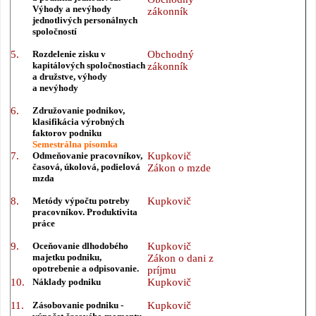
Výhody a nevýhody
zákonník
jednotlivých personálnych
spoločností
5.
Rozdelenie zisku v
Obchodný
kapitálových spoločnostiach
zákonník
a družstve, výhody
a nevýhody
6.
Združovanie podnikov,
klasifikácia výrobných
faktorov podniku
Semestrálna písomka
7.
Odmeňovanie pracovníkov,
Kupkovič
časová, úkolová, podielová
Zákon o mzde
mzda
8.
Metódy výpočtu potreby
Kupkovič
pracovníkov. Produktivita
práce
9.
Oceňovanie dlhodobého
Kupkovič
majetku podniku,
Zákon o dani z
opotrebenie a odpisovanie.
príjmu
10.
Náklady podniku
Kupkovič
11.
Zásobovanie podniku -
Kupkovič