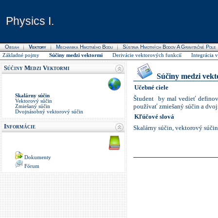
Physics I.
Physics I.
Obsah
Vektory
Mechanika Hmotného Bodu
Sústava Hmotných Bodov A Gravitačné Pole
Základné pojmy
Súčiny medzi vektormi
Derivácie vektorových funkcií
Integrácia 
Súčiny Medzi Vektormi
Súčiny medzi vekt
Učebné ciele
Skalárny súčin
Študent by mal vedieť definov
Vektorový súčin
používať zmiešaný súčin a dvojn
Zmiešaný súčin
Dvojnásobný vektorový súčin
Kľúčové slová
Informácie
Skalárny súčin, vektorový súči
Dokumenty
Fórum