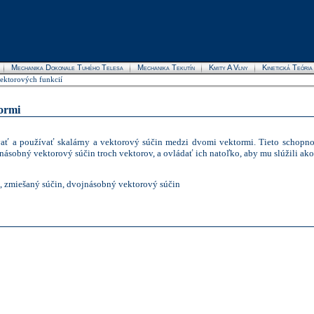
Mechanika Dokonale Tuhého Telesa
Mechanika Tekutín
Kmity A Vlny
Kinetická Teóri
vektorových funkcií
ormi
ať a používať skalárny a vektorový súčin medzi dvomi vektormi. Tieto schopnost
ásobný vektorový súčin troch vektorov, a ovládať ich natoľko, aby mu slúžili ako
n, zmiešaný súčin, dvojnásobný vektorový súčin