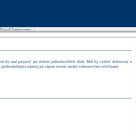
a Plynu A Termodynamika
Advertise here
i by mal prejaviť pri riešení jednoduchších úloh. Mal by vedieť definovať a
 zjednodušujúci nástroj pri zápise rovníc medzi vektorovými veličinami.