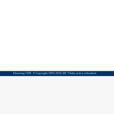
Elearning CMS
© Copyright 1993-2026
AB.
Všetky práva vyhradené.