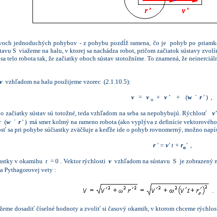
voch jednoduchých pohybov - z pohybu pozdĺž ramena, čo je pohyb po priamke
stavu S viažeme na halu, v ktorej sa nachádza robot, pričom začiatok sústavy zvolí
a telo robota tak, že začiatky oboch sústav stotožníme. To znamená, že neinerciál
v
vzhľadom na halu použijeme vzorec (2.1.10.5):
v
=
v
+
v
'
+ (
w
´
r
' ) ,
o
bo začiatky sústav sú totožné, teda vzhľadom na seba sa nepohybujú. Rýchlosť
v
'
r (
w
´
r
' ) má smer kolmý na rameno robota (ako vyplýva z definície vektorovéh
ť sa pri pohybe súčiastky zväčšuje a keďže ide o pohyb rovnomerný, možno napí
r
' =
v
' t +
r
'
,
o
astky v okamihu
t
= 0 . Vektor rýchlosti
v
vzhľadom na sústavu S je zobrazený na 
a Pythagorovej vety :
eme dosadiť číselné hodnoty a zvoliť si časový okamih, v ktorom chceme rýchlos