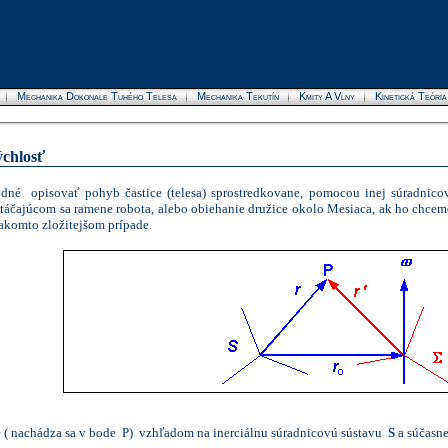
Mechanika Dokonale Tuhého Telesa
Mechanika Tekutín
Kmity A Vlny
Kinetická Teóri
ýchlosť
hodné
opisovať pohyb častice (telesa) sprostredkovane, pomocou inej súradnic
táčajúcom sa ramene robota, alebo obiehanie družice okolo Mesiaca, ak ho chce
takomto zložitejšom prípade.
 ( nachádza sa v bode P) vzhľadom na inerciálnu súradnicovú sústavu
S
a súčasne