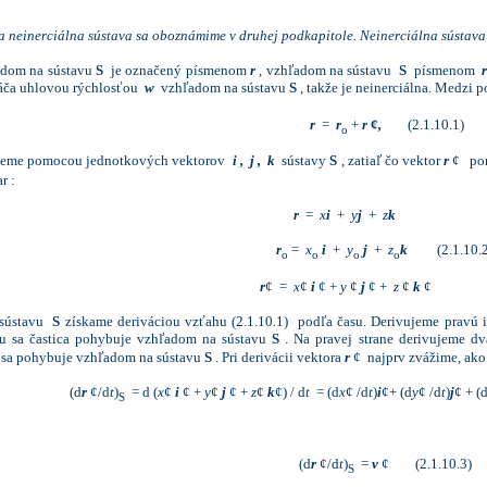
 a neinerciálna sústava sa oboznámime v druhej podkapitole. Neinerciálna sústava
adom na sústavu
S
je označený písmenom
r
, vzhľadom na sústavu
S
písmenom
áča uhlovou rýchlosťou
w
vzhľadom na sústavu
S
, takže je neinerciálna. Medzi
r
=
r
+
r
¢
,
(2.1.10.1)
o
eme pomocou jednotkových vektorov
i , j , k
sústavy
S
, zatiaľ čo vektor
r
¢ po
r :
r
=
x
i
+
y
j
+
z
k
r
=
x
i
+
y
j
+
z
k
(2.1.10.
o
o
o
o
r
¢
=
x
¢
i
¢ +
y
¢
j
¢
+
z
¢
k
 sústavu
S
získame deriváciou vzťahu (2.1.10.1) podľa času. Derivujeme pravú i
ou sa častica pohybuje vzhľadom na sústavu
S
. Na pravej strane derivujeme d
 sa pohybuje vzhľadom na sústavu
S
. Pri derivácii vektora
r
¢ najprv zvážime, ako
(d
r
¢/d
t
)
= d (
x
¢
i
¢
+
y
¢
j
¢ +
z
¢
k
¢) / d
t
= (d
x
¢
/d
t
)
i
¢+ (d
y
¢
/d
t
)
j
¢ + (
S
(d
r
¢/d
t
)
=
v
¢ (2.1.10.3)
S