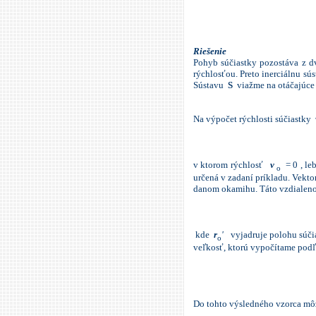
Riešenie
Pohyb súčiastky pozostáva z d
rýchlosťou. Preto inerciálnu sú
Sústavu
S
viažme na otáčajúce s
Na výpočet rýchlosti súčiastky
v ktorom rýchlosť
v
= 0 , le
o
určená v zadaní príkladu. Vekto
danom okamihu. Táto vzdialenos
kde
r
'
vyjadruje polohu súči
o
veľkosť, ktorú vypočítame podľ
Do tohto výsledného vzorca môž