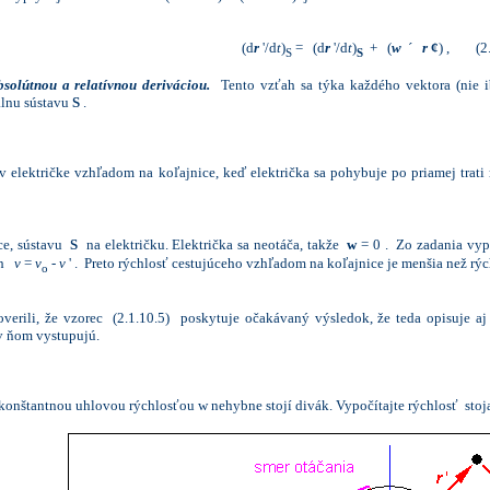
(d
r
'/d
t
)
= (d
r
'/d
t
)
+ (
w
´
r
¢
) , (2.
S
S
solútnou a relatívnou deriváciou.
Tento vzťah sa týka každého vektora (nie ib
álnu sústavu
S
.
 v električke vzhľadom na koľajnice, keď električka sa pohybuje po priamej trat
ce, sústavu
S
na električku. Električka sa neotáča, takže
w
= 0 . Zo zadania vyp
ťah
v
=
v
-
v
' . Preto rýchlosť cestujúceho vzhľadom na koľajnice je menšia než rýc
o
verili, že vzorec (2.1.10.5) poskytuje očakávaný výsledok, že teda opisuje aj 
 v ňom vystupujú.
konštantnou uhlovou rýchlosťou w nehybne stojí divák. Vypočítajte rýchlosť stoj