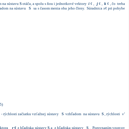
 na sústavu
S
otáča, a spolu s ňou i jednotkové vektory
i
¢ ,
j
¢
,
k
¢ , čo treba
hľadom na sústavu
S
sa s časom menia oba jeho členy. Súradnica
x
¢
pri pohybe
0.5)
 - rýchlosti začiatku vzťažnej sústavy
S
vzhľadom na sústavu
S
, rýchlosti
v
'
vektora
r
¢
z hľadiska sústavy
S
a z hľadiska sústavy
S
. Porovnaním vzorcov