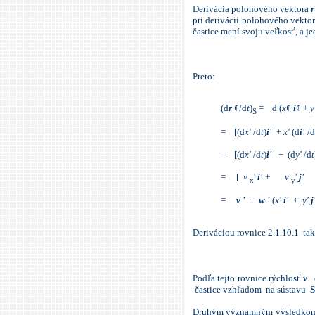
Derivácia polohového vektora
r
pri derivácii polohového vekto
častice mení svoju veľkosť, a 
Preto:
(d
r
¢/d
t
)
= d (
x
¢
i
¢
+
y
S
= [(d
x'
/d
t
)
i'
+
x'
(d
i'
/d
= [(d
x'
/d
t
)
i'
+ (d
y'
/d
t
= [
v
'
i'
+
v
'
j'
x
y
=
v
'
+
w
´ (
x'
i'
+
y'
j
Deriváciou rovnice 2.1.10.1 ta
Podľa tejto rovnice rýchlosť
v
č
častice vzhľadom na sústavu
S
Druhým významným výsledkom v