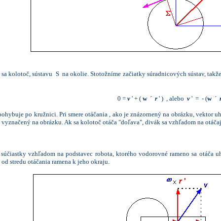
sa kolotoč, sústavu S na okolie. Stotožníme začiatky súradnicových sústav, tak
0 =
v
' + (
w
´
r
' ) , alebo
v
' = - (
w
´
hybuje po kružnici. Pri smere otáčania , ako je znázornený na obrázku, vektor uh
e vyznačený na obrázku. Ak sa kolotoč otáča "doľava", divák sa vzhľadom na otáčaj
ti súčiastky vzhľadom na podstavec robota, ktorého vodorovné rameno sa otáča u
 od stredu otáčania ramena k jeho okraju.