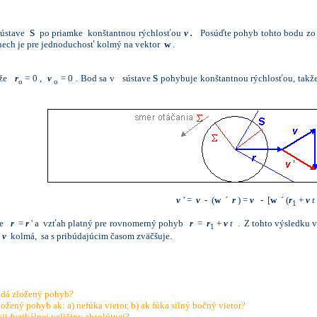
 sústave
S
po priamke konštantnou rýchlosťou
v
.
Posúďte pohyb tohto bodu zo
ech je pre jednoduchosť kolmý na vektor
w
.
akže
r
= 0 ,
v
= 0 . Bod sa v sústave
S
pohybuje konštantnou rýchlosťou, takž
o
o
v
’ =
v
- (
w
´
r
) =
v
- [
w
´ (
r
+
v
t
1
 že
r
=
r
' a vzťah platný pre rovnomerný pohyb
r
=
r
+
v
t
. Z tohto výsledku v
1
r
v
kolmá, sa s pribúdajúcim časom zväčšuje.
 sa skladá zložený pohyb?
žený pohyb ak: a) nefúka vietor, b) ak fúka silný bočný vietor?
i fyzikálnej veličiny absolútnej?