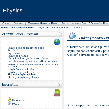
Physics I.
Physics I.
Obsah
Vektory
Mechanika Hmotného Bodu
Sústava Hmotných Bodov A Gravitačné Pole
Kinematika hmotného bodu
Dynamika hmotného bodu
Ostatné
Zložený Pohyb - Rýchlosť
Zložený pohyb - r
V niektorých situáciách je v
Pohyb a poloha hmotného bodu
Napríklad pohyb súčiastky po o
Rýchlosť
Zrýchlenie
rýchlosť a zrýchlenie častice v 
Pohyb po priamke
Uhlová rýchlosť, uhlové zrýchlenie
Derivácia vektora, ktorého veľkosť sa nemení
Vektory rýchlosti a zrychlenia pri pohybe po
kružnici
Pohyb častice po kružnici
Pohyb častice po krivke
Zložený pohyb - rýchlosť
Zložený pohyb - zrýchlenie
Informácie
Dokumenty
Fórum
Budeme opisovať pohyb častice