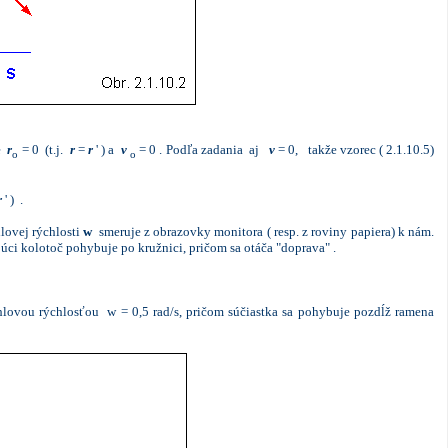
že
r
= 0 (t.j.
r
=
r
' ) a
v
= 0 . Podľa zadania aj
v
= 0, takže vzorec ( 2.1.10.5)
o
o
r
' ) .
lovej rýchlosti
w
smeruje z obrazovky monitora ( resp. z roviny papiera) k nám.
úci kolotoč pohybuje po kružnici, pričom sa otáča "doprava" .
hlovou rýchlosťou w = 0,5 rad/s, pričom súčiastka sa pohybuje pozdĺž ramena