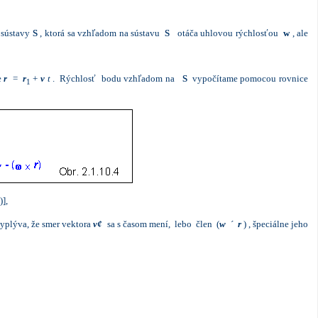
 sústavy
S
, ktorá sa vzhľadom na sústavu
S
otáča uhlovou rýchlosťou
w
, ale
e
r
=
r
+
v
t
. Rýchlosť bodu vzhľadom na
S
vypočítame pomocou rovnice
1
)],
yplýva, že smer vektora
v
¢
sa s časom mení, lebo člen (
w
´
r
) , špeciálne jeho