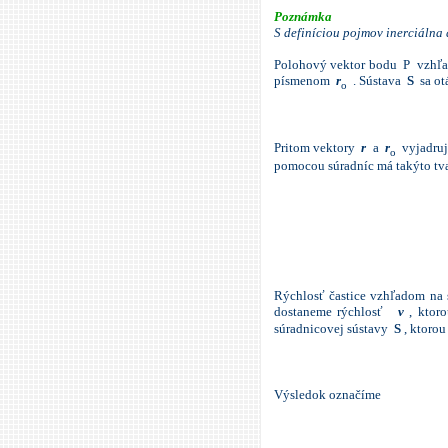
Poznámka
S definíciou pojmov inerciálna
Polohový vektor bodu P vzhľ
písmenom
r
. Sústava
S
sa ot
o
Pritom vektory
r
a
r
vyjadruj
o
pomocou súradníc má takýto tva
Rýchlosť častice vzhľadom na
dostaneme rýchlosť
v
, ktor
súradnicovej sústavy
S
, ktorou
Výsledok označíme