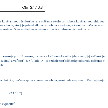
 konštantnou rýchlosťou a z otáčania okolo osi robota konštantnou uhlovou
me v bode, ktorý je priesečníkom osi robota s rovinou, v ktorej sa otáča rameno.
na sústava
S
sa vzhľadom na sústavu S otáča uhlovou rýchlosťou w .
smeruje pozdĺž ramena, má teda v každom okamihu jeho smer , jej veľkosť je
o súčinu) a veľkosť
w
r '
, kde
r '
je vzdialenosť súčiastky od stredu otáčania v
sať
obrázku, otáča sa spolu s ramenom robota, mení teda svoj smer . Mení aj svoju
(2.1.10.7)
ť vypočítať.