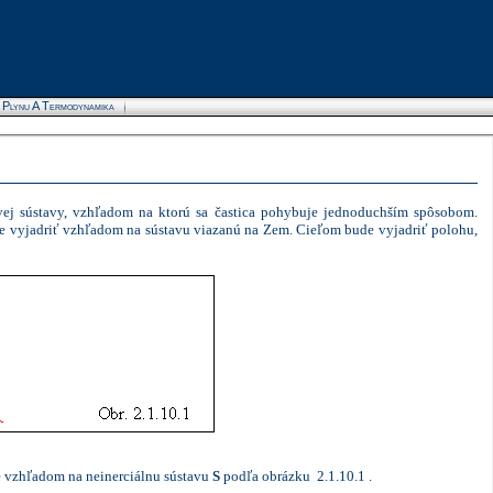
a Plynu A Termodynamika
Advertise here
ovej sústavy, vzhľadom na ktorú sa častica pohybuje jednoduchším spôsobom.
me vyjadriť vzhľadom na sústavu viazanú na Zem. Cieľom bude vyjadriť polohu,
 vzhľadom na neinerciálnu sústavu
S
podľa obrázku 2.1.10.1 .