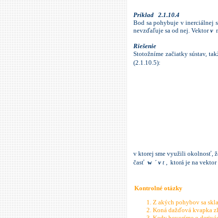
Príklad
2.1.10.4
Bod sa pohybuje v inerciálnej
nevzďaľuje sa od nej. Vektor
v
n
Riešenie
Stotožníme začiatky sústav, t
(2.1.10.5):
v ktorej sme využili okolnosť,
časť
w
´
v
t
, ktorá je na vekto
Kontrolné otázky
­­­­­­­­­­­­­­­­­Z akých pohybov
Koná dažďová kvapka zlo
Kedy hovoríme o deriváci