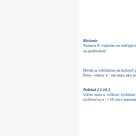
Riešenie
Sústavu
S
viažeme na otáčajúci 
sa zjednoduší :
Divák sa vzhľadom na kolotoč po
Preto vektor
v
' má smer, ako j
Príklad
2.1.10.3
Určite smer a veľkosť rýchlos
rýchlosťou
v
' = 10 cm/s smerom