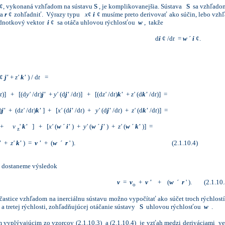
¢, vykonaná vzhľadom na sústavu
S
, je komplikovanejšia. Sústava
S
sa vzhľadom
ra
r
¢ zohľadniť. Výrazy typu
x
¢
i
¢ musíme preto derivovať ako súčin, lebo vz
jednotkový vektor
i
¢ sa otáča uhlovou rýchlosťou
w
, takže
d
i
¢ /d
t
=
w
´
i
¢.
¢
j'
+
z'
k'
) / d
t
=
t
)] + [(d
y'
/d
t
)
j'
+
y'
(d
j'
/d
t
)] + [(d
z'
/d
t
)
k'
+
z'
(d
k'
/d
t
)] =
)
j'
+ (d
z'
/d
t
)
k'
] + [
x'
(d
i'
/d
t
) +
y'
(d
j'
/d
t
) +
z'
(d
k'
/d
t
)] =
+
v
'
k'
] + [
x'
(
w
´
i'
) +
y'
(
w
´
j'
) +
z'
(
w
´
k'
)] =
z
'
+
z'
k'
) =
v
'
+ (
w
´
r
' ). (2.1.10.4)
k dostaneme výsledok
v
=
v
+
v
'
+ (
w
´
r
' ). (2.1.1
o
astice vzhľadom na inerciálnu sústavu možno vypočítať ako súčet troch rýchlostí
a tretej rýchlosti, zohľadňujúcej otáčanie sústavy
S
uhlovou rýchlosťou
w
.
yplývajúcim zo vzorcov (2.1.10.3) a (2.1.10.4) je vzťah medzi deriváciami 