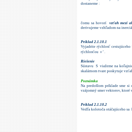
dostaneme :
čomu sa hovorí
vzťah mezi ab
derivujeme vzhľadom na inerci
Príklad
2.1.10.1
Vyjadrite rýchlosť cestujúceho
rýchlosťou
v
' .
Riešenie
Sústavu S viažeme na koľajni
skalárnom tvare poskytuje vz
Poznámka
Na predošlom príklade sme si o
vzájomný smer vektorov, ktoré
Príklad 2.1.10.2
Vedľa kolotoča otáčajúceho sa 