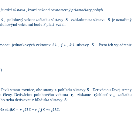
 je taká sústava , ktorá nekoná rovnomerný priamočiary pohyb.
r
¢ , polohový vektor začiatku sústavy
S
vzhľadom na sústavu
S
je označený
 polohovými vektormi bodu P platí vzťah
mocou jednotkových vektorov
i
¢ ,
j
¢
,
k
¢ sústavy
S
. Preto ich vyjadrenie
2)
¢
 ľavú stranu rovnice, obe strany z pohľadu sústavy
S
. Deriváciou ľavej strany
va členy. Deriváciou polohového vektora
r
získame rýchlosť
v
začiatku
o
o
 ho treba derivovať z hľadiska sústavy
S
:
d¢z
/d
t
)
k
¢ =
v
¢
i
¢ +
v
'
j
¢ +
v
¢
k
¢.
x
y
z