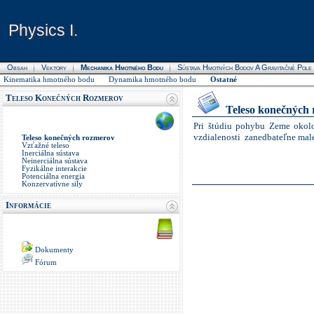
Physics I.
Physics I.
Obsah
Vektory
Mechanika Hmotného Bodu
Sústava Hmotných Bodov A Gravitačné Pole
Kinematika hmotného bodu
Dynamika hmotného bodu
Ostatné
Teleso Konečných Rozmerov
Teleso konečných
Pri štúdiu pohybu Zeme okol
vzdialenosti
zanedbateľne mal
Teleso konečných rozmerov
Vzťažné teleso
Inerciálna sústava
Neinerciálna sústava
Fyzikálne interakcie
Potenciálna energia
Konzervatívne sily
Informácie
Dokumenty
Fórum