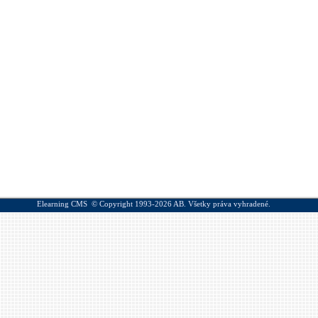
Elearning CMS
© Copyright 1993-2026
AB.
Všetky práva vyhradené.