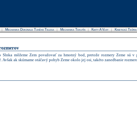
Mechanika Dokonale Tuhého Telesa
Mechanika Tekutín
Kmity A Vlny
Kinetická Teóri
 rozmerov
o Slnka môžeme Zem považovať za hmotný bod, pretože rozmery Zeme sú v po
é. Avšak ak
skúma
me otáčavý pohyb Zeme okolo jej osi, takéto zanedbanie rozmer