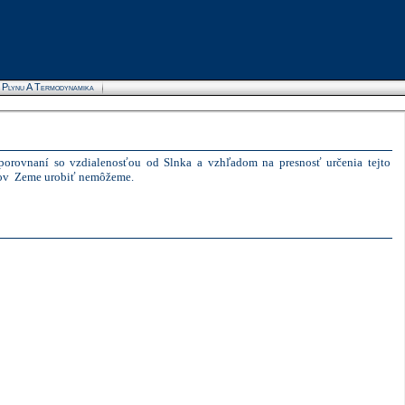
a Plynu A Termodynamika
Advertise here
rovnaní so vzdialenosťou od Slnka a vzhľadom na presnosť určenia tejto
ov
Zeme urobiť nemôžeme.