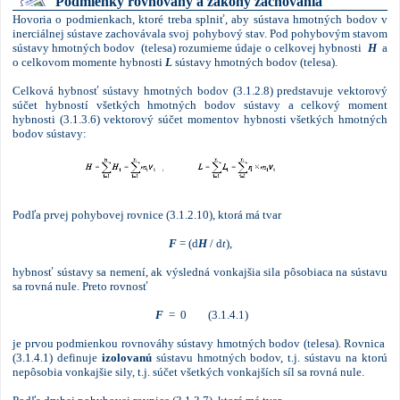
Podmienky rovnováhy a zákony zachovania
Hovoria o podmienkach, ktoré treba splniť, aby sústava hmotných bodov v
inerciálnej sústave zachovávala svoj pohybový stav. Pod pohybovým stavom
sústavy hmotných bodov (telesa) rozumieme údaje o celkovej hybnosti
H
a
o celkovom momente hybnosti
L
sústavy hmotných bodov (telesa).
Celková hybnosť sústavy hmotných bodov (3.1.2.8) predstavuje vektorový
súčet hybností všetkých hmotných bodov sústavy a celkový moment
hybnosti (3.1.3.6) vektorový súčet momentov hybnosti všetkých hmotných
bodov sústavy:
Podľa prvej pohybovej rovnice (3.1.2.10), ktorá má tvar
F
= (d
H
/ d
t
),
hybnosť sústavy sa nemení, ak výsledná vonkajšia sila pôsobiaca na sústavu
sa rovná nule. Preto rovnosť
F
= 0 (3.1.4.1)
je prvou podmienkou rovnováhy sústavy hmotných bodov (telesa). Rovnica
(3.1.4.1) definuje
izolovanú
sústavu hmotných bodov, t.j. sústavu na ktorú
nepôsobia vonkajšie sily, t.j. súčet všetkých vonkajších síl sa rovná nule.