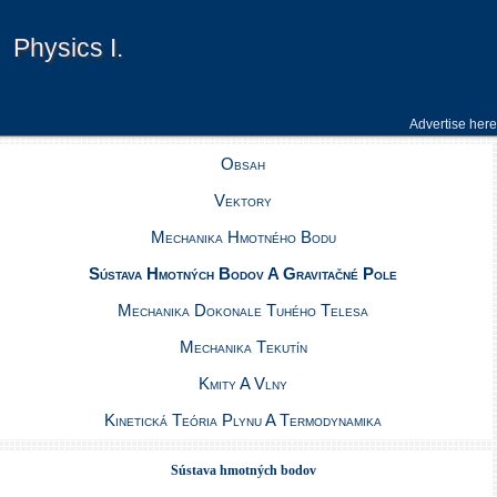
Physics I.
Physics I.
Advertise here
Obsah
Vektory
Mechanika Hmotného Bodu
Sústava Hmotných Bodov A Gravitačné Pole
Mechanika Dokonale Tuhého Telesa
Mechanika Tekutín
Kmity A Vlny
Kinetická Teória Plynu A Termodynamika
Sústava hmotných bodov