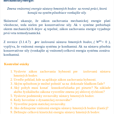
mechanickej energie:
Zmena vnútornej
energie sústavy hmotných bodov sa rovná práci, ktorú
konajú na systém pôsobiace vonkajšie sily.
Skúsenosť ukazuje, že zákon zachovania mechanickej energie platí
všeobecne, teda nielen pre konzervatívne sily. Ak v systéme prebiehajú
okrem mechanických dejov aj tepelné, zákon zachovania energie vyjadruje
prvá veta termodynamická
.
ex
Z rovnice (3.1.4.7)
p
re izolovanú sústavu hmotných bodov, ( W
=
0
),
vyplýva, že vnútorná energia systému je konštantná. Ak na sústavu pôsobia
konzervatívne sily (vonkajšie aj vnútorné) celková energia systému zostáva
konštantná.
Kontrolné otázky
Vyslovte zákon zachovania hybnosti pre izolovanú sústavu
hmotných bodov.
Uveďte príklad, kde sa aplikuje zákon zachovania hybnosti.
Akým spôsobom je možné pohnúť sa na dokonale hladkom ľade?
Aký pohyb musí konať krasokorčuliarka pri piruete? Na základe
akého fyzikálneho zákona vysvetlíte zmenu jej uhlovej rýchlosti?
Vyslovte podmienky rovnováhy sústavy hmotných bodov.
Kedy hovoríme o dynamickej rovnováhe?
Vysvetlite pojem statickej rovnováhy.
Ako definujeme vnútornú energiu sústavy hmotných bodov (častíc)?
Definujte celkovú kinetickú energiu sústavy hmotných bodov.