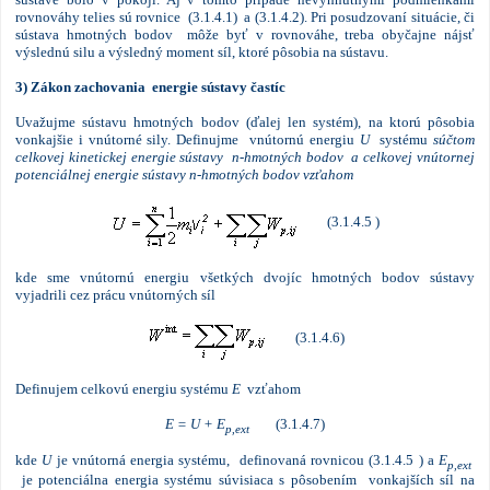
rovnováhy telies sú rovnice (3.1.4.1) a (3.1.4.2). Pri posudzovaní situácie, či
sústava hmotných bodov môže byť v rovnováhe, treba obyčajne nájsť
výslednú silu a výsledný moment síl, ktoré pôsobia na sústavu.
3) Zákon zachovania energie sústavy častíc
Uvažujme sústavu hmotných bodov (ďalej len systém), na ktorú pôsobia
vonkajšie i vnútorné sily. Definujme vnútornú energiu
U
systému
súčtom
celkovej kinetickej energie sústavy n-hmotných bodov a celkovej vnútornej
potenciálnej energie sústavy n-hmotných bodov vzťahom
(3.1.4.5 )
kde sme vnútornú energiu všetkých dvojíc hmotných bodov sústavy
vyjadrili cez prácu vnútorných síl
(3.1.4.6)
Definujem celkovú energiu systému
E
vzťahom
E = U + E
(3.1.4.7)
p,ext
kde
U
je vnútorná energia systému, definovaná rovnicou (3.1.4.5 )
a
E
p,ext
je potenciálna energia systému súvisiaca s pôsobením vonkajších síl na