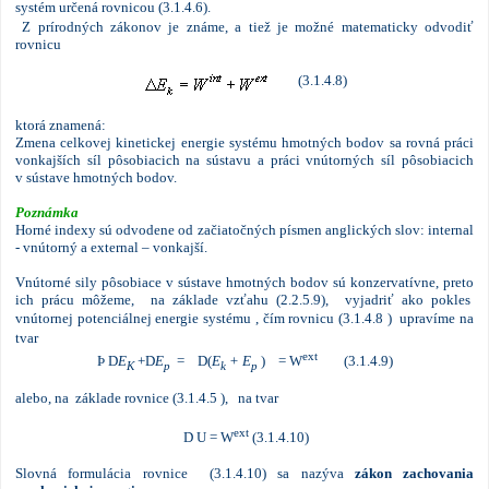
systém určená rovnicou (3.1.4.6).
Z prírodných zákonov je známe, a tiež je možné matematicky odvodiť
rovnicu
(3.1.4.8)
ktorá znamená:
Zmena celkovej kinetickej energie systému hmotných bodov sa rovná práci
vonkajších síl pôsobiacich na sústavu a práci vnútorných síl pôsobiacich
v sústave hmotných bodov.
Poznámka
Horné indexy sú odvodene od začiatočných písmen anglických slov: internal
- vnútorný a external – vonkajší.
Vnútorné sily pôsobiace v sústave hmotných bodov sú konzervatívne, preto
ich prácu môžeme, na základe vzťahu (2.2.5.9),
vyjadriť ako
pokles
vnútornej potenciálnej energie systému , čím rovnicu (3.1.4.8 )
upravíme na
tvar
ext
Þ D
E
+D
E
= D(
E
+ E
) = W
(3.1.4.9)
K
p
k
p
alebo, na základe rovnice (3.1.4.5 ),
na tvar
ext
D U = W
(3.1.4.10)
Slovná formulácia rovnice (3.1.4.10) sa nazýva
zákon zachovania