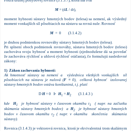
Podľa druhej pohybovej rovnice (3.1.3.7), ktorá má tvar
M
= (d
L
/ d
t
),
moment hybnosti sústavy hmotných bodov (telesa) sa nemení, ak výsledný
moment vonkajších síl pôsobiacich na sústavu sa rovná nule. Rovnosť
M
= 0 (3.1.4.2)
je druhou podmienkou rovnováhy sústavy hmotných bodov (telesa).
Pri splnení oboch podmienok rovnováhy, sústava hmotných bodov (teleso)
zachováva svoju hybnosť a moment hybnosti (zjednodušene dá sa povedať
že zachováva rýchlosť a uhlovú rýchlosť otáčania), čo formulujú nasledovné
zákony:
1) Zákon zachovania hybnosti:
Ak
hmotnosť sústavy sa nemení a výslednica všetkých vonkajších síl
pôsobiacich na sústavu je nulová (
F =
0),
celková hybnosť izolovanej
sústavy hmotných bodov ostáva konštantná, t.j. platí
D
H
= 0 Þ
H
=
H
(3.1.4.3 )
1
2
kde
H
je hybnosť sústavy v časovom okamihu t
( napr. na začiatku
1
1
skúmania sústavy hmotných bodov) a
H
je hybnosť sústavy hmotných
2
bodov v časovom okamihu t
( napr. v okamihu skončenia skúmania
2
sústavy).
Rovnica (3.1.4.3) je vektorová rovnica, ktorá je ekvivalentná trom skalárnym