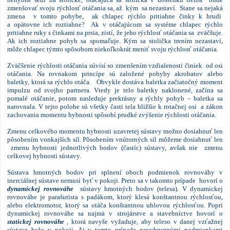
zmenšovať svoju rýchlosť otáčania sa, až kým sa nezastaví. Stane sa nejaká
zmena v tomto pohybe, ak chlapec rýchlo pritiahne činky k hrudi
a opätovne ich roztiahne? Ak v otáčajúcom sa systéme chlapec rýchlo
pritiahne ruky s činkami na prsia, zistí, že jeho rýchlosť otáčania sa zväčšuje.
Ak ich roztiahne pohyb sa spomaľuje. Kým sa stolička trením nezastaví,
môže chlapec týmto spôsobom niekoľkokrát meniť svoju rýchlosť otáčania.
Zväčšenie rýchlosti otáčania súvisí so zmenšením vzdialenosti činiek od osi
otáčania. Na rovnakom princípe sú založené pohyby akrobatov alebo
baletky, ktorá sa rýchlo otáča. Obvykle dostáva baletka začiatočný moment
impulzu od svojho partnera. Vtedy je telo baletky naklonené, začína sa
pomalé otáčanie, potom nasleduje prekrásny a rýchly pohyb – baletka sa
narovnala. V tejto polohe sú všetky časti tela bližšie k rotačnej osi a zákon
zachovania momentu hybnosti spôsobí prudké zvýšenie rýchlosti otáčania.
Zmenu celkového momentu hybnosti uzavretej sústavy možno dosiahnuť len
pôsobením vonkajších síl. Pôsobením vnútorných síl môžeme dosiahnuť len
zmenu hybnosti jednotlivých bodov (častíc) sústavy, avšak nie zmenu
celkovej hybnosti sústavy.
Sústava hmotných bodov pri splnení oboch podmienok rovnováhy v
inerciálnej sústave nemusí byť v pokoji. Preto sa v takomto prípade hovorí o
dynamickej rovnováhe
sústavy hmotných bodov (telesa). V dynamickej
rovnováhe je parašutista s padákom, ktorý klesá konštantnou rýchlosťou,
alebo elektromotor, ktorý sa otáča konštantnou uhlovou rýchlosťou. Popri
dynamickej rovnováhe sa najmä v strojárstve a stavebníctve hovorí o
statickej rovnováhe
, ktorá navyše vyžaduje, aby teleso v danej vzťažnej
sústave bolo v pokoji. Aj v tomto prípade nevyhnutnými podmienkami