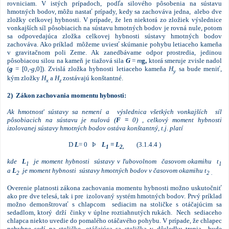
rovniciam. V istých prípadoch, podľa silového pôsobenia na sústavu
hmotných bodov, môžu nastať prípady, kedy sa zachováva jedna, alebo dve
zložky celkovej hybnosti. V prípade, že len niektorá zo zložiek výslednice
vonkajších síl pôsobiacich na sústavu hmotných bodov je rovná nule, potom
sa odpovedajúca zložka celkovej hybnosti sústavy hmotných bodov
zachováva. Ako príklad môžeme uviesť skúmanie pohybu letiaceho kameňa
v gravitačnom poli Zeme. Ak zanedbávame odpor prostredia, jedinou
pôsobiacou silou na kameň je tiažová sila
G
=
m
g,
ktorá smeruje zvisle nadol
(
g
= [0,-
g
,0]).
Zvislá zložka
hybnosti letiaceho kameňa
H
sa bude meniť,
y
kým zložky
H
a
H
zostávajú konštantné.
x
z
2) Zákon zachovania momentu hybnosti:
Ak
hmotnosť sústavy sa nemení a výslednica všetkých vonkajších síl
pôsobiacich na sústavu je nulová (
F =
0) , celkový moment hybnosti
izolovanej sústavy hmotných bodov ostáva konštantný, t.j. platí
D
L
= 0 Þ
L
= L
(3.1.4.4 )
1
2,
kde
L
je moment hybnosti sústavy v ľubovolnom časovom okamihu t
1
1
a
L
je moment hybnosti sústavy hmotných bodov v časovom okamihu t
2
2 .
Overenie platnosti zákona zachovania momentu hybnosti možno uskutočniť
ako pre dve telesá, tak i pre izolovaný systém hmotných bodov. Prvý príklad
možno demonštrovať s chlapcom sediacim na stoličke s otáčajúcim sa
sedadlom, ktorý drží činky v úplne roztiahnutých rukách. Nech sediaceho
chlapca niekto uvedie do pomalého otáčavého pohybu. V prípade, že chlapec
nehybne sedí na stoličke, otáčajúca sa stolička v dôsledku trenia bude