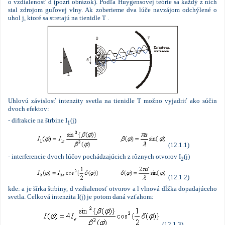
o vzdialenosť d (pozri obrázok). Podľa
Huygensovej
teórie sa každý z nich
stal zdrojom guľovej vlny. Ak zoberieme dva lúče navzájom odchýlené o
uhol
j,
ktoré sa stretajú na tienidle T .
Uhlovú závislosť intenzity svetla na tienidle T možno vyjadriť ako súčin
dvoch efektov:
-
difrakcie na štrbine I
(
j
)
1
(12.1.1)
-
interferencie dvoch lúčov pochádzajúcich z rôznych otvorov I
(
j
)
2
(12.1.2)
kde: a je šírka štrbiny, d vzdialenosť otvorov a
l
vlnová dĺžka dopadajúceho
svetla. Celková intenzita I(
j
) je potom daná vzťahom:
(12.1.3)