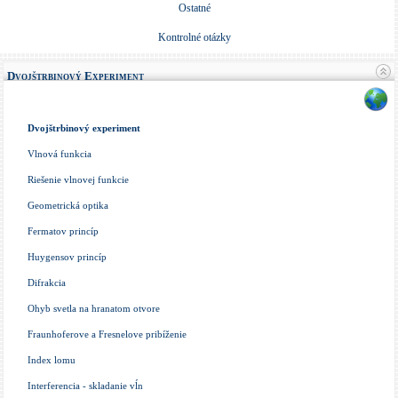
Ostatné
Kontrolné otázky
Dvojštrbinový Experiment
Dvojštrbinový experiment
Vlnová funkcia
Riešenie vlnovej funkcie
Geometrická optika
Fermatov princíp
Huygensov princíp
Difrakcia
Ohyb svetla na hranatom otvore
Fraunhoferove a Fresnelove pribíženie
Index lomu
Interferencia - skladanie vĺn