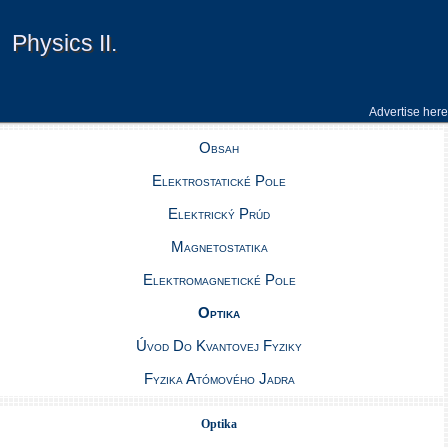
Physics II.
Physics II.
Advertise here
Obsah
Elektrostatické Pole
Elektrický Prúd
Magnetostatika
Elektromagnetické Pole
Optika
Úvod Do Kvantovej Fyziky
Fyzika Atómového Jadra
Optika