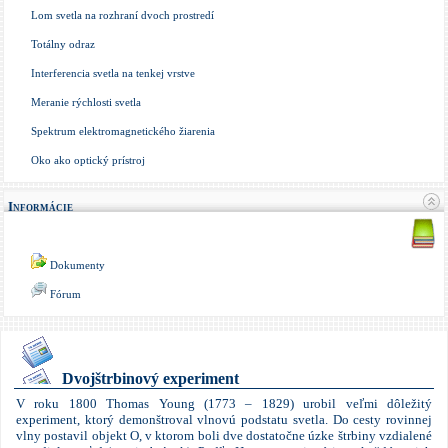
Lom svetla na rozhraní dvoch prostredí
Totálny odraz
Interferencia svetla na tenkej vrstve
Meranie rýchlosti svetla
Spektrum elektromagnetického žiarenia
Oko ako optický prístroj
Informácie
Dokumenty
Fórum
Dvojštrbinový experiment
V roku 1800
Thomas
Young
(1773 – 1829) urobil veľmi dôležitý
experiment, ktorý demonštroval vlnovú podstatu svetla. Do cesty rovinnej
vlny postavil objekt O, v ktorom boli dve dostatočne úzke štrbiny vzdialené