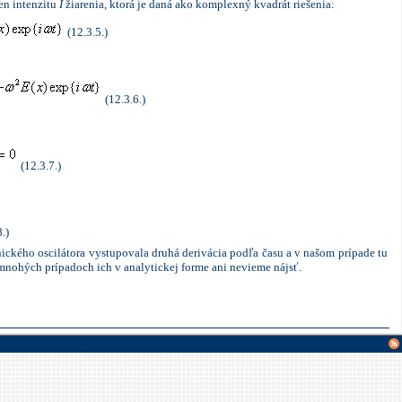
en intenzitu
I
žiarenia, ktorá je daná ako komplexný kvadrát riešenia:
(12.3.5.)
(12.3.6.)
(12.3.7.)
.)
nického oscilátora vystupovala druhá derivácia podľa času a v našom prípade tu
V mnohých prípadoch ich
v analytickej forme ani nevieme nájsť.