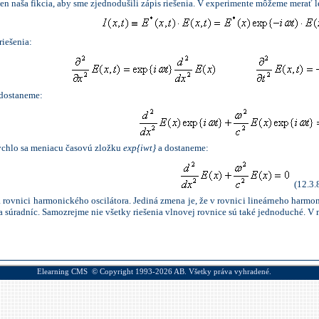
en naša fikcia, aby sme zjednodušili zápis riešenia. V experimente môžeme merať l
riešenia:
 dostaneme:
rýchlo sa meniacu časovú zložku
exp
{
i
w
t
}
a dostaneme:
(12.3.8
 rovnici harmonického oscilátora. Jediná zmena je, že v rovnici lineárneho harmo
a súradníc. Samozrejme nie všetky riešenia vlnovej rovnice sú také jednoduché. 
Elearning CMS
© Copyright 1993-2026
AB.
Všetky práva vyhradené.