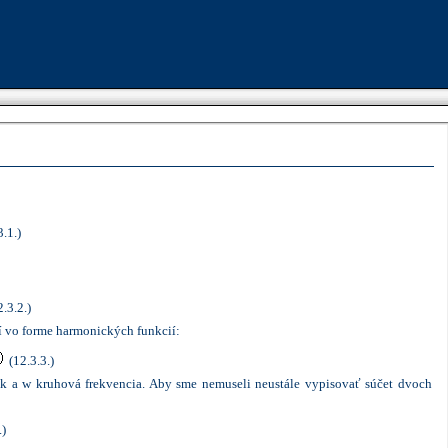
Advertise here
3.1.)
2.3.2.)
í vo forme harmonických funkcií:
(12.3.3.)
ok a
w
kruhová frekvencia. Aby sme nemuseli neustále vypisovať súčet dvoch
.)