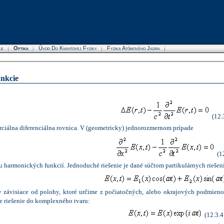
le
Optika
Úvod Do Kvantovej Fyziky
Fyzika Atómového Jadra
unkcie
(12.
rciálna
diferenciálna
rovnica. V (geometricky) jednorozmernom
prípade
(1
u harmonických funkcií. Jednoduché riešenie je dané súčtom partikulárnych riešen
y závisiace od polohy, ktoré určime z počiatočných, alebo okrajových podmien
me riešenie do komplexného tvaru:
(12.3.4