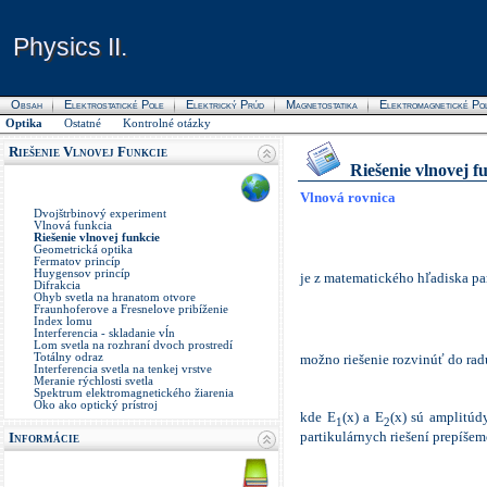
Physics II.
Physics II.
Obsah
Elektrostatické Pole
Elektrický Prúd
Magnetostatika
Elektromagnetické Po
Optika
Ostatné
Kontrolné otázky
Riešenie Vlnovej Funkcie
Riešenie vlnovej f
Vlnová rovnica
Dvojštrbinový experiment
Vlnová funkcia
Riešenie vlnovej funkcie
Geometrická optika
Fermatov princíp
Huygensov princíp
je z matematického hľadiska pa
Difrakcia
Ohyb svetla na hranatom otvore
Fraunhoferove a Fresnelove pribíženie
Index lomu
Interferencia - skladanie vĺn
Lom svetla na rozhraní dvoch prostredí
možno riešenie
rozvinúť do rad
Totálny odraz
Interferencia svetla na tenkej vrstve
Meranie rýchlosti svetla
Spektrum elektromagnetického žiarenia
Oko ako optický prístroj
kde E
(x) a E
(x) sú amplitúd
1
2
partikulárnych riešení prepíše
Informácie