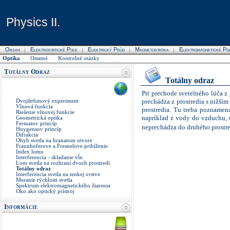
Physics II.
Physics II.
Obsah
Elektrostatické Pole
Elektrický Prúd
Magnetostatika
Elektromagnetické Po
Optika
Ostatné
Kontrolné otázky
Totálny Odraz
Totálny odraz
Pri prechode svetelného lúča z
prechádza z prostredia s nižší
Dvojštrbinový experiment
Vlnová funkcia
prostredia. Tu treba poznamen
Riešenie vlnovej funkcie
napríklad z vody do vzduchu,
Geometrická optika
Fermatov princíp
neprechádza do druhého prostre
Huygensov princíp
Difrakcia
Ohyb svetla na hranatom otvore
Fraunhoferove a Fresnelove pribíženie
Index lomu
Interferencia - skladanie vĺn
Lom svetla na rozhraní dvoch prostredí
Totálny odraz
Interferencia svetla na tenkej vrstve
Meranie rýchlosti svetla
Spektrum elektromagnetického žiarenia
Oko ako optický prístroj
Informácie