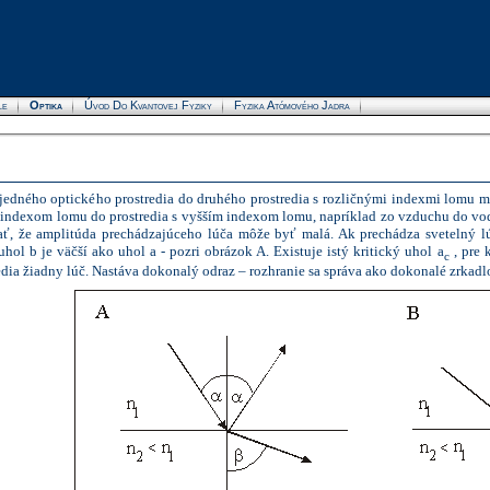
le
Optika
Úvod Do Kvantovej Fyziky
Fyzika Atómového Jadra
 jedného optického prostredia do druhého prostredia s rozličnými indexmi
lomu
mo
m indexom
lomu
do prostredia s vyšším indexom
lomu
, napríklad zo vzduchu do vo
ať, že amplitúda prechádzajúceho lúča môže byť malá. Ak prechádza svetelný l
 uhol
b
je väčší ako uhol
a
- pozri obrázok A. Existuje istý kritický uhol
a
, pre 
c
dia žiadny lúč. Nastáva dokonalý odraz – rozhranie sa správa ako dokonalé zrkad