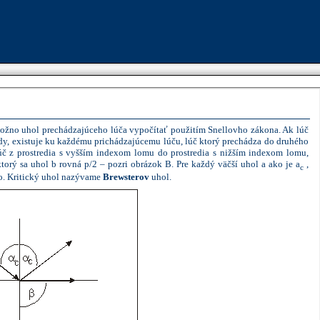
Advertise here
žno uhol prechádzajúceho lúča vypočítať použitím
Snellovho
zákona. Ak lúč
dy, existuje ku každému prichádzajúcemu lúču, lúč ktorý prechádza do druhého
úč z prostredia s vyšším indexom
lomu
do prostredia s nižším indexom
lomu
,
ktorý sa uhol
b
rovná
p
/2 – pozri obrázok B. Pre každý väčší uhol
a
ako je
a
,
c
lo. Kritický uhol nazývame
Brewsterov
uhol.