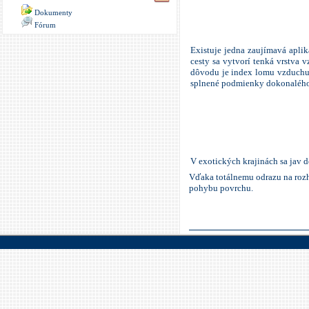
Dokumenty
Fórum
Existuje jedna zaujímavá aplik
cesty sa vytvorí tenká vrstva 
dôvodu je index
lomu
vzduchu 
splnené podmienky dokonalého o
V
exotických
krajinách
sa
jav
d
Vďaka totálnemu odrazu na rozh
pohybu povrchu.