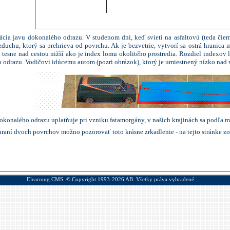
ácia javu dokonalého odrazu. V studenom dni, keď svieti na asfaltovú (teda čier
vzduchu, ktorý sa prehrieva od povrchu. Ak je bezvetrie, vytvorí sa ostrá hrani
tesne nad cestou nižší ako je index
lomu
okolitého prostredia. Rozdiel indexov
drazu. Vodičovi idúcemu autom (pozri obrázok), ktorý je umiestnený nízko nad v
okonalého odrazu uplatňuje pri vzniku fatamorgány, v našich krajinách sa podľa 
raní dvoch povrchov možno pozorovať toto krásne zrkadlenie - na tejto stránke 
Elearning CMS
© Copyright 1993-2026
AB.
Všetky práva vyhradené.