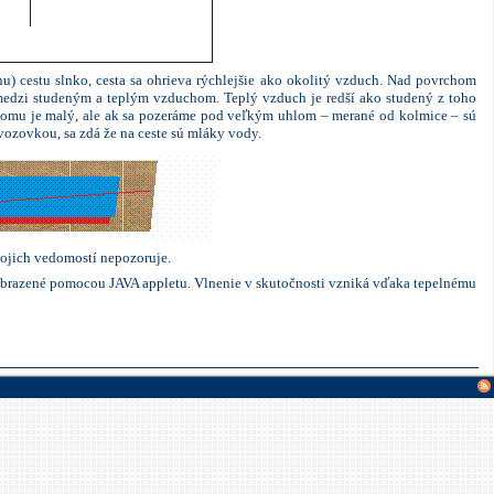
nu) cestu slnko, cesta sa ohrieva rýchlejšie ako okolitý vzduch. Nad povrchom
ca medzi studeným a teplým vzduchom. Teplý vzduch je redší ako studený z toho
lomu
je malý, ale ak sa pozeráme pod veľkým uhlom – merané od kolmice – sú
ozovkou, sa zdá že na ceste sú mláky vody.
mojich vedomostí nepozoruje.
zobrazené pomocou JAVA appletu. Vlnenie v skutočnosti vzniká vďaka tepelnému