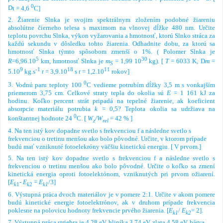
0
D
t = 4,6
C]
2.
Žiarenie Slnka je svojim spektrálnym zložením podobné žiareniu
absolútne čierneho telesa
s maximom na vlnovej dĺžke 480 nm. Určite
teplotu povrchu Slnka, výkon vyžarovania a hmotnosť, ktorú Slnko stráca za
každú sekundu v dôsledku tohto žiarenia. Odhadnite dobu, za ktorú sa
hmotnosť Slnka týmto spôsobom zmenší o 1%.
(
Polomer Slnka je
5
30
R
=6,96.10
km, hmotnosť Slnka
je
m
= 1,99 10
kg
)
.
[
T
= 6033 K,
D
m
=
S
9
-1
18
11
5.10
kg.s
t
= 3,9.10
s
t
= 1,2.10
rokov]
0
3.
Vodnú paru teploty 100
C vedieme potrubím dĺžky 3,5 m s vonkajším
priemerom 3,75 cm. Celkové
straty
tepla
do
okolia
sú
E
= 1 161 kJ za
hodinu. Koľko percent strát pripadá na tepelné žiarenie, ak
koeficient
absorpcie materiálu potrubia
k
= 0,5? Teplota okolia sa udržiava na
0
konštantnej hodnote 24
C.
[
W
/W
=
42 % ]
z
rel
4.
Na
ten istý kov dopadne
svetlo s frekvenciou f a následne svetlo s
frekvenciou o tretinu menšou ako bolo pôvodné. Určite, v ktorom prípade
budú mať vzniknuté fotoelekróny väčšiu kinetickú energiu.
[ V prvom.]
5.
Na
ten istý kov dopadne
svetlo s frekvenciou f a následne svetlo s
frekvenciou o tretinu menšou ako bolo pôvodné. Určite o koľko sa zmení
kinetická energia oproti fotoelektónom,
vzniknutých pri prvom ožiarení.
[
E
-
E
=
E
/3]
k
1
k
2
k1
6.
Výstupná práca dvoch materiálov je v pomere 2:1. Určite v akom pomere
budú kinetické energie fotoelektrónov,
ak
v druhom prípade frekvencia
poklesne
na polovicu hodnoty frekvencie prvého žiarenia. [
E
/
E
= 2].
k1
k2
7.
Výstupná práca striebra je 4,28 eV, hliníka 3,74 eV, zlata 4,58 eV, bárya