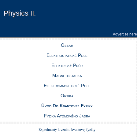
Physics II.
Physics II.
Advertise here
Obsah
Elektrostatické Pole
Elektrický Prúd
Magnetostatika
Elektromagnetické Pole
Optika
Úvod Do Kvantovej Fyziky
Fyzika Atómového Jadra
Experimenty k vzniku kvantovej fyziky