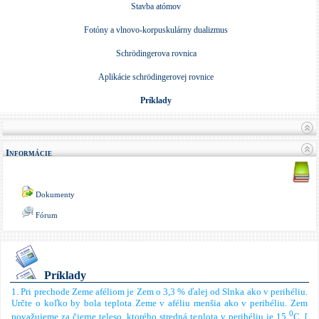
Stavba atómov
Fotóny a vlnovo-korpuskulárny dualizmus
Schrödingerova rovnica
Aplikácie schrödingerovej rovnice
Príklady
Informácie
Dokumenty
Fórum
Príklady
1.
Pri prechode
Zeme aféliom je Zem o 3,3 % ďalej od Slnka ako v perihéliu.
Určte o koľko by bola teplota Zeme v aféliu menšia ako v perihéliu.
Zem
0
považujeme za čierne teleso, ktorého stredná teplota v perihéliu je 15
C.
[