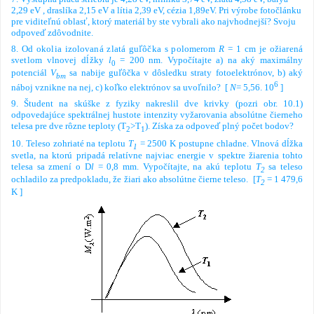
2,29 eV , draslíka 2,15 eV a lítia 2,39 eV, cézia 1,89eV.
Pri výrobe fotočlánku
pre
viditeľnú oblasť, ktorý materiál by ste vybrali ako najvhodnejší? Svoju
odpoveď zdôvodnite.
8.
Od okolia izolovaná zlatá guľôčka s polomerom
R
= 1 cm je ožiarená
svetlom vlnovej dĺžky
l
= 200 nm. Vypočítajte a) na aký maximálny
0
potenciál
V
sa nabije guľôčka v dôsledku straty fotoelektrónov, b) aký
bm
6
náboj vznikne na nej, c) koľko elektrónov sa uvoľnilo?
[
N
= 5,56. 10
]
9.
Študent na skúške z fyziky nakreslil dve krivky (pozri obr. 10.1)
odpovedajúce spektrálnej hustote intenzity vyžarovania absolútne čierneho
telesa pre dve rôzne teploty (T
>T
). Získa za odpoveď plný počet bodov?
2
1
10.
Teleso zohriaté na teplotu
T
= 2500 K postupne chladne. Vlnová dĺžka
1
svetla, na ktorú pripadá
relatívne najviac energie v spektre žiarenia tohto
telesa sa zmení o
D
l
= 0,8
m
m. Vypočítajte, na akú teplotu
T
sa teleso
2
ochladilo za predpokladu, že žiari ako absolútne
čierne teleso.
[
T
= 1 479,6
2
K
]