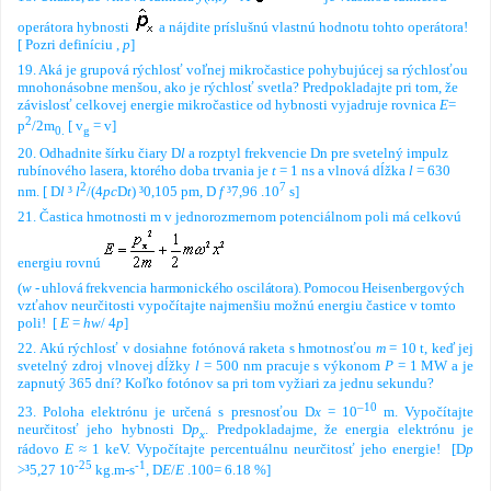
operátora hybnosti
a nájdite
príslušnú vlastnú hodnotu tohto operátora!
[
Pozri definíciu ,
p
]
19. Aká je grupová rýchlosť voľnej mikročastice pohybujúcej sa rýchlosťou
mnohonásobne
menšou, ako je rýchlosť svetla? Predpokladajte pri tom, že
závislosť
celkovej energie mikročastice od hybnosti vyjadruje rovnica
E
=
2
p
/2m
[
v
= v
]
0.
g
20. Odhadnite šírku čiary
D
l
a rozptyl frekvencie
Dn
pre svetelný impulz
rubínového lasera, ktorého
doba trvania je
t
= 1 ns a vlnová dĺžka
l
= 630
2
7
nm.
[
D
l
³
l
/(4
p
c
D
t
)
³
0,105 pm,
D
f
³
7,96 .10
s
]
21. Častica hmotnosti m v jednorozmernom potenciálnom poli má celkovú
energiu rovnú
(
w
- uhlová frekvencia harmonického oscilátora). Pomocou Heisenbergových
vzťahov neurčitosti
vypočítajte najmenšiu možnú energiu častice v tomto
poli!
[
E
=
h
w
/ 4
p
]
22. Akú rýchlosť v dosiahne fotónová raketa s hmotnosťou
m
= 10 t, keď jej
svetelný zdroj
vlnovej dĺžky
l
= 500 nm pracuje s výkonom
P
= 1 MW a je
zapnutý
365 dní?
Koľko
fotónov sa pri tom vyžiari za jednu sekundu?
–10
23. Poloha elektrónu je určená s presnosťou
D
x
= 10
m. Vypočítajte
neurčitosť jeho hybnosti
D
p
. Predpokladajme, že energia elektrónu je
x
rádovo
E
≈ 1 keV. Vypočítajte percentuálnu neurčitosť jeho energie!
[
D
p
-25
-1
>
³
5,27 10
kg.m-s
,
D
E
/
E
.100= 6.18 %
]