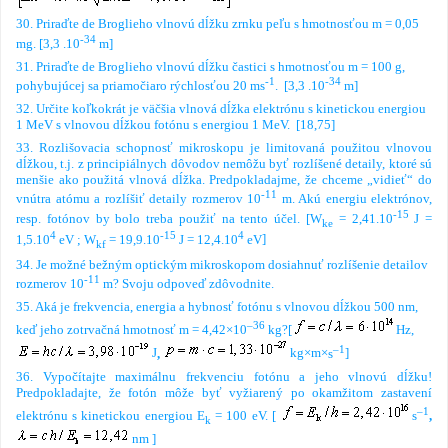
30.
Priraďte de Broglieho vlnovú dĺžku zrnku peľu s hmotnosťou m = 0,05
-34
mg. [3,3 .10
m]
31. Priraďte de Broglieho vlnovú dĺžku častici s hmotnosťou m
=
100 g,
-1
-34
pohybujúcej sa
priamočiaro
rýchlosťou 20 ms
.
[3,3 .10
m]
32. Určite koľkokrát je väčšia vlnová dĺžka elektrónu s kinetickou energiou
1 MeV s vlnovou
dĺžkou fotónu s energiou 1 MeV.
[18,75]
33. Rozlišovacia schopnosť mikroskopu je limitovaná použitou vlnovou
dĺžkou, t.j. z principiálnych dôvodov
nemôžu byť rozlíšené detaily, ktoré sú
menšie ako použitá vlnová dĺžka. Predpokladajme, že chceme „vidieť“
do
-11
vnútra atómu a rozlíšiť detaily rozmerov 10
m. Akú energiu elektrónov,
-15
resp. fotónov by bolo treba
použiť na tento
účel.
[W
= 2,41.10
J =
ke
4
-15
4
1,5.10
eV
;
W
= 19,9.10
J = 12,4.10
eV
]
kf
34.
Je možné bežným optickým mikroskopom
dosiahnuť rozlíšenie
detailov
-11
rozmerov 10
m?
Svoju odpoveď zdôvodnite.
35.
Aká je frekvencia, energia a hybnosť fotónu s vlnovou dĺžkou 500 nm,
–36
keď jeho zotrvačná hmotnosť m = 4,42
×
10
kg?
[
Hz,
–1
J
,
kg
×
m
×
s
]
36.
Vypočítajte maximálnu frekvenciu fotónu a jeho vlnovú dĺžku!
Predpokladajte, že fotón
môže byť vyžiarený po okamžitom zastavení
–1
elektrónu s kinetickou energiou E
= 100 eV.
[
s
,
k
nm
]