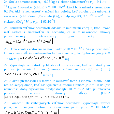
–
24. Strela s hmotnosťou
m
= 0,05 kg a elektrón s hmotnosťou
m
= 9,11
×
10
s
e
31
–1
kg majú rovnakú rýchlosť
v
= 300 m
×
s
, ktorá bola určená s
presnosťou
0,01%. Aká je nepresnosť
v určení ich polohy, keď poloha bola určovaná
-32
–1
súčasne s rýchlosťou?
[
Pre strelu
(
D
x
)
³
h
/4
p
m
v
=3,52.10
m
×
s
, Pre
s
e
-3
elektrón
(
D
x
)
³
h
/4
p
m
v
=1,93.10
]
e
e
25.
Použitím vzťahov neurčitosti odhadnite minimálnu energiu, ktorú môže
mať častica s hmotnosťou
m
, nachádzajúca sa v nekonečne hlbokej
jednorozmernej potenciálovej jame šírky
a
.
–12
26.
Doba života excitovaného stavu jadra je
D
t
= 10
s. Aká je neurčitosť
D
l
vo vlnovej dĺžke
emitovaného fotónu žiarenia
g
,
keď jeho energia je
E
=
1,6 MeV?
[
m
]
27. Vypočítajte neurčitosť rýchlosti elektrónu v atóme, keď neurčitosť jeho
polohy je aspoň 10 pm (rozmery atómu sú cca 0,1 nm.).
[
–1
m
×
s
]
28. S akou presnosťou
D
x
možno lokalizovať fotón s vlnovou dĺžkou 550
nm na svojej dráhe, keď čas vyžiarenia fotónu atómom je
t
= 10 ns (pre
neurčitosť doby vyžiarenia predpokladajte
D
t =
t
/2)? Aká je relatívna
presnosť určenia vlnovej dĺžky (
Dl
/
l
)?
29. Pomocou Heisenbergových vzťahov neurčitosti vypočítajte rozmer
jadra, keď energia protónu v
atómovom jadre je
E
= 10 MeV.