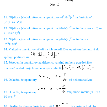
2
2
2
x
11. Nájdite výsledok pôsobenia operátorov (d
/d
x
)x
na funkciu e
.
x
2
[
e
(2+4
x
+
x
)
]
2
12. Nájdite výsledok pôsobenia operátora
[
(d/d
x
)
x
]
na funkciu cos x..
[
(cos
2
x
–
x
sin
x
)
]
2
x
13. Nájdite výsledok pôsobenia operátora
[
(d/d
x
)
x
]
na funkciu e
.
2x
2
[
e
(1+
x
)
]
14. V algebre operátorov záleží na ich poradí. Dva operátory komutujú ak
spĺňajú podmienku
.
15. Pôsobením operátorov na diferencovateľnú funkciu
y
(
x
) dokážte
platnosť nasledovných
komutačných relácií
.
16. Dokážte, že operátory
sú
nekomutatívne.
17. Dokážte, že operátory
vzájomne komutujú
.
[
v
=
–1
10 m·s
]
18. Ukážte, že vlnová funkcia
y
(
x,t
) = A
je vlastnou funkciou